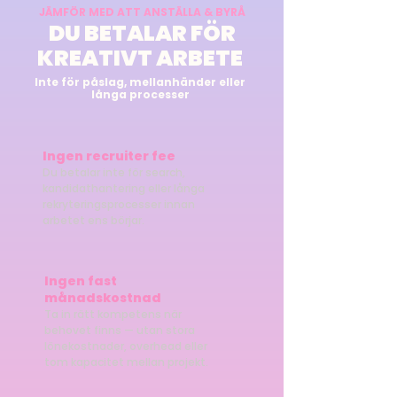
JÄMFÖR MED ATT ANSTÄLLA & BYRÅ
DU BETALAR FÖR
KREATIVT ARBETE
Inte för påslag, mellanhänder eller
långa processer
Ingen recruiter fee
Du betalar inte för search,
kandidathantering eller långa
rekryteringsprocesser innan
arbetet ens börjar.
Ingen fast
månadskostnad
Ta in rätt kompetens när
behovet finns — utan stora
lönekostnader, overhead eller
tom kapacitet mellan projekt.