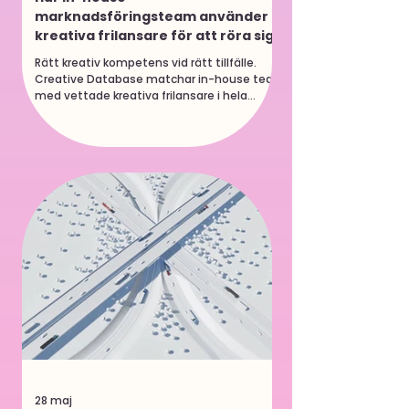
marknadsföringsteam använder
kreativa frilansare för att röra sig
snabbare
Rätt kreativ kompetens vid rätt tillfälle.
Creative Database matchar in-house team
med vettade kreativa frilansare i hela
Sverige. Allt fler svenska bolag bygger sina
egna marknadsföringsteam. Det är en
tydlig global trend som också syns här. Men
ett in-house team löser inte allt — och de
som förstår det tidigt bygger en
hybridmodell som ger dem en påtaglig
fördel. Den här guiden handlar om hur det
fungerar i praktiken. In-house är inte svaret
på allt 82% av större varumärken
28 maj