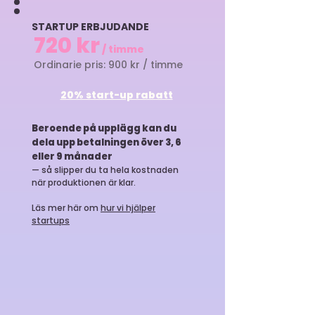
STARTUP ERBJUDANDE
720 kr
/ timme
Ordinarie pris: 900 kr / timme
20% start-up rabatt
Beroende på upplägg kan du
dela upp betalningen över 3, 6
eller 9 månader
— så slipper du ta hela kostnaden
när produktionen är klar.
Läs mer här om
hur vi hjälper
startups