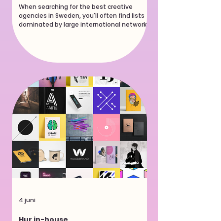
When searching for the best creative
agencies in Sweden, you'll often find lists
dominated by large international networks
operating across multiple markets. While
many of them produce excellent work,
Sweden is also home to a number of highly
respected agencies with deep expertise in
branding, advertising, design, digital
experiences, content production, and
marketing strategy. Whether you're
planning a rebrand, launching a new
website, producing a campaign, or looking
for on
4 juni
Hur in-house