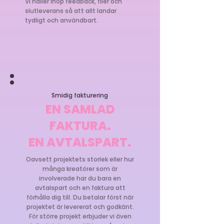
Vi håller ihop feedback, filer och
slutleverans så att allt landar
tydligt och användbart.
Smidig fakturering
EN SAMLAD
FAKTURA.
EN AVTALSPART.
Oavsett projektets storlek eller hur
många kreatörer som är
involverade har du bara en
avtalspart och en faktura att
förhålla dig till. Du betalar först när
projektet är levererat och godkänt.
För större projekt erbjuder vi även