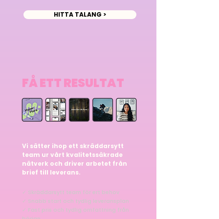
HITTA TALANG >
FÅ ETT RESULTAT
Vi sätter ihop ett skräddarsytt
team ur vårt kvalitetssäkrade
nätverk och driver arbetet från
brief till leverans.
✓ Skräddarsytt team för ert behov
✓ Snabb start och tydlig leveransplan
✓ Fast pris och tydlig omfattning från
början