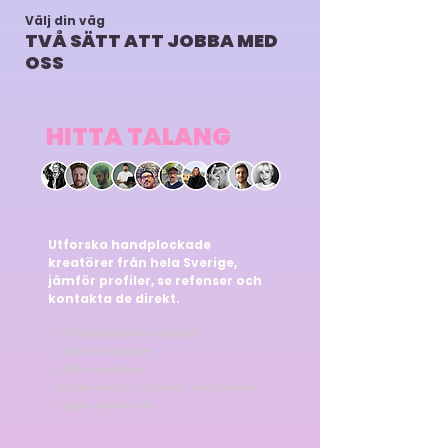
Välj din väg
TVÅ SÄTT ATT JOBBA MED
OSS
HITTA TALANG
Utforska handplockade
kreatörer från hela Sverige,
jämför profiler, se refenser och
kontakta de direkt.
✓ 100 kostnadsfria credits
✓ 2000+ frilansare
✓ 200+ expertiser
✓ Både senior och junior kompetens
✓ Ingen admin fee