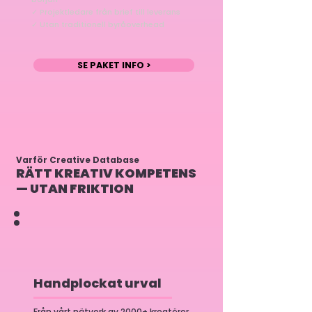
✓ Projektledare från brief till leverans
✓ Utan traditionell byråoverhead
SE PAKET INFO >
Varför Creative Database
RÄTT KREATIV KOMPETENS
— UTAN FRIKTION
Handplockat urval
Från vårt nätverk av 2000+ kreatörer