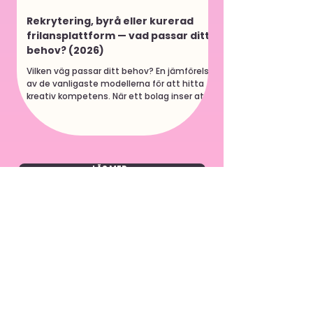
Rekrytering, byrå eller kurerad
frilansplattform — vad passar ditt
behov? (2026)
Vilken väg passar ditt behov? En jämförelse
av de vanligaste modellerna för att hitta
kreativ kompetens. När ett bolag inser att
de behöver mer kreativ kapacitet brukar
diskussionen snabbt hamna i tre spår:
anställa någon, anlita en byrå, eller hitta en
frilansare. Alla tre fungerar. Men de fungerar
inte för samma saker. Den här guiden
LÄS MER >
försöker ge en ärlig bild av vad varje modell
faktiskt innebär, vad den kostar i tid och
pengar, och vilka situationer den passar
bäst för. Bö
Kontakt
BERÄTTA VAD DU
BEHÖVER.