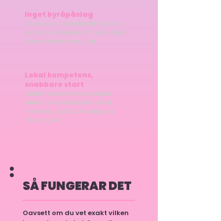
Inget byråpåslag
Du slipper mellanhänder, interna
led och kostnader som inte direkt
skapar kreativt resultat.
Lokal kompetens,
snabbare start
Jobba med kvalitetssäkrade
kreatörer som förstår svensk
marknad, språk och målgrupp
från dag ett.
SÅ FUNGERAR DET
Oavsett om du vet exakt vilken