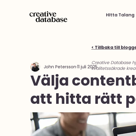
HItta Talang
< Tillbaka till blogg
Creative Database h
John Petersson
11 juli 2025
kvalitetssäkrade krea
Välja contentb
att hitta rätt 