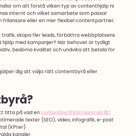
andlar om att förstå vilken typ av contenthjälp ni 
nas internt och vilket samarbete som passar 
n frilansare eller en mer flexibel contentpartner.
k trafik, skapa fler leads, förbättra webbplatsens 
å hjälp med kampanjer? När behovet är tydligt 
rnativ, bedöma kvalitet och undvika att betala för 
älper dig att välja rätt contentbyrå eller 
tbyrå?
t titta på vad en 
contentbyrå kan ägna sig åt
:
timerade texter (SEO), video, infografik, e-post
al (KPI:er)
 valda kanaler