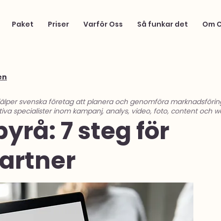
Paket
Priser
Varför Oss
Så funkar det
Om 
en
jälper svenska företag att planera och genomföra marknadsföri
tiva specialister inom kampanj, analys, video, foto, content och w
yrå: 7 steg för
partner