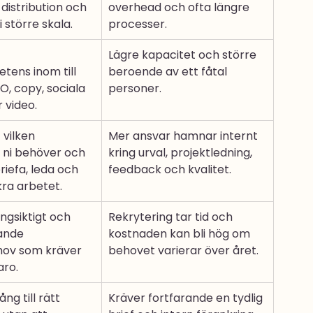
distribution och 
overhead och ofta längre 
i större skala.
processer.
Lägre kapacitet och större 
ens inom till 
beroende av ett fåtal 
, copy, sociala 
personer.
 video.
 vilken 
Mer ansvar hamnar internt 
ni behöver och 
kring urval, projektledning, 
riefa, leda och 
feedback och kvalitet.
kra arbetet.
ångsiktigt och 
Rekrytering tar tid och 
nde 
kostnaden kan bli hög om 
ov som kräver 
behovet varierar över året.
aro.
gång till rätt 
Kräver fortfarande en tydlig 