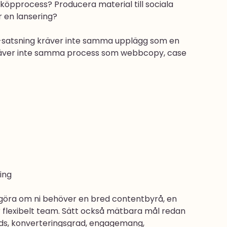
öpprocess? Producera material till sociala 
r en lansering?
O-satsning kräver inte samma upplägg som en 
räver inte samma process som webbcopy, case 
ing
avgöra om ni behöver en bred contentbyrå, en 
er flexibelt team. Sätt också mätbara mål redan 
eads, konverteringsgrad, engagemang, 