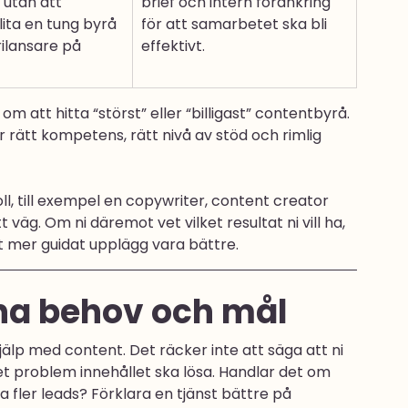
 utan att 
brief och intern förankring 
lita en tung byrå 
för att samarbetet ska bli 
rilansare på 
effektivt.
m att hitta “störst” eller “billigast” contentbyrå. 
 rätt kompetens, rätt nivå av stöd och rimlig 
ll, till exempel en copywriter, content creator 
 väg. Om ni däremot vet vilket resultat ni vill ha, 
tt mer guidat upplägg vara bättre.
dina behov och mål
jälp med content. Det räcker inte att säga att ni 
et problem innehållet ska lösa. Handlar det om 
 fler leads? Förklara en tjänst bättre på 