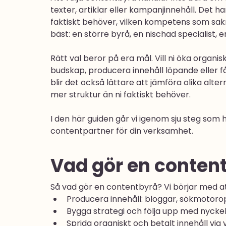
texter, artiklar eller kampanjinnehåll. Det h
faktiskt behöver, vilken kompetens som sak
bäst: en större byrå, en nischad specialist, e
Rätt val beror på era mål. Vill ni öka organis
budskap, producera innehåll löpande eller f
blir det också lättare att jämföra olika alte
mer struktur än ni faktiskt behöver.
I den här guiden går vi igenom sju steg som hj
contentpartner för din verksamhet.
Vad gör en conten
Så vad gör en contentbyrå? Vi börjar med at
Producera innehåll: bloggar, sökmotorop
Bygga strategi och följa upp med nyckelt
Sprida organiskt och betalt innehåll via