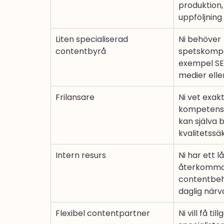
produktion, 
uppföljning 
Liten specialiserad 
Ni behöver 
contentbyrå
spetskompet
exempel SEO
medier eller
Frilansare
Ni vet exakt
kompetens 
kan själva b
kvalitetssä
Intern resurs
Ni har ett l
återkomma
contentbeh
daglig närv
Flexibel contentpartner
Ni vill få till