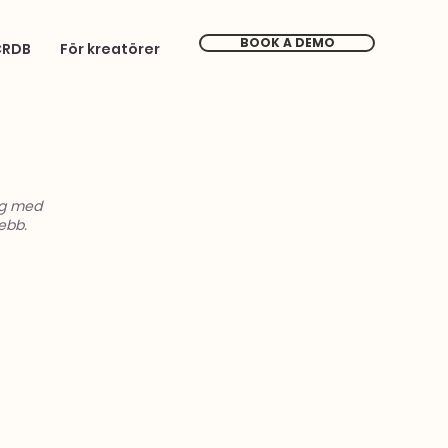
BOOK A DEMO
CRDB
För kreatörer
ng med
ebb.