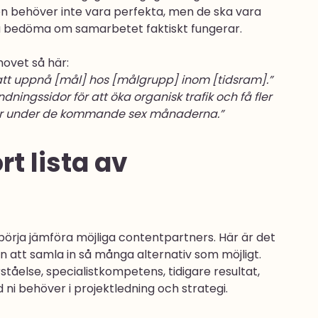
n behöver inte vara perfekta, men de ska vara 
unna bedöma om samarbetet faktiskt fungerar.
hovet så här:
 att uppnå [mål] hos [målgrupp] inom [tidsram].”
dningssidor för att öka organisk trafik och få fler 
der under de kommande sex månaderna.”
t lista av 
börja jämföra möjliga contentpartners. Här är det 
än att samla in så många alternativ som möjligt. 
ståelse, specialistkompetens, tidigare resultat, 
ni behöver i projektledning och strategi.