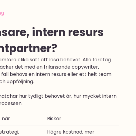
ng
sare, intern resurs 
entpartner?
ämföra olika sätt att lösa behovet. Alla företag 
l räcker det med en frilansande copywriter, 
 fall behövs en intern resurs eller ett helt team 
ch uppföljning.
matchar hur tydligt behovet är, hur mycket intern 
processen.
 när
Risker
trategi, 
Högre kostnad, mer 